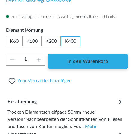
Preise inkl. MwSt. zzgl. Versandkosten
Sofort verfügbar, Lieferzeit: 2-3 Werktage (innerhalb Deutschlands)
auswählen
Diamant Körnung
K60
K100
K200
K400
Produkt Anzahl: Gib den gewünschten Wert ei
In den Warenkorb
Zum Merkzettel hinzufügen
Beschreibung
Trocken Diamantschleifpads 50mm *neue
Version*Nachbearbeiten der Schnittkanten von Fliesen
und fasen von Kanten möglich. Für…
Mehr