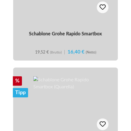
Schablone Grohe Rapido Smartbox
16,40 €
19,52 €
|
(Brutto)
(Netto)
Rabatt
%
Tipp