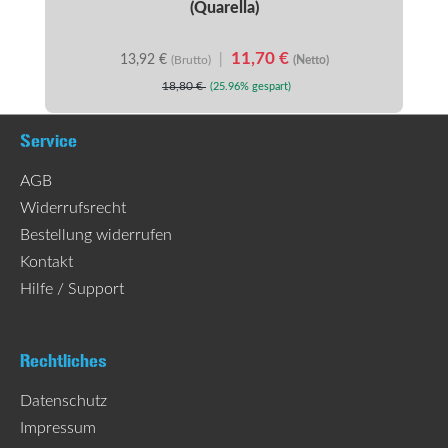
(Quarella)
11,70 €
13,92 €
|
(Brutto)
(Netto)
18,80 €
(25.96% gespart)
Service
AGB
Widerrufsrecht
Bestellung widerrufen
Kontakt
Hilfe / Support
Rechtliches
Datenschutz
Impressum