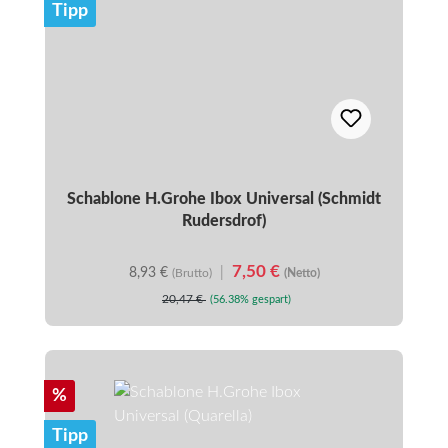
Tipp
Schablone H.Grohe Ibox Universal (Schmidt
Rudersdrof)
7,50 €
8,93 €
|
(Brutto)
(Netto)
20,47 €
(56.38% gespart)
Rabatt
%
Tipp