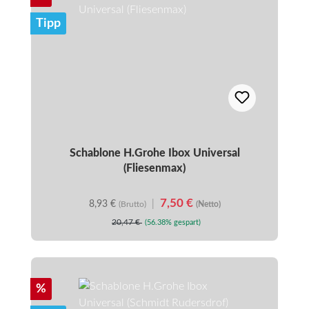
Tipp
Schablone H.Grohe Ibox Universal
(Fliesenmax)
7,50 €
8,93 €
|
(Brutto)
(Netto)
20,47 €
(56.38% gespart)
Rabatt
%