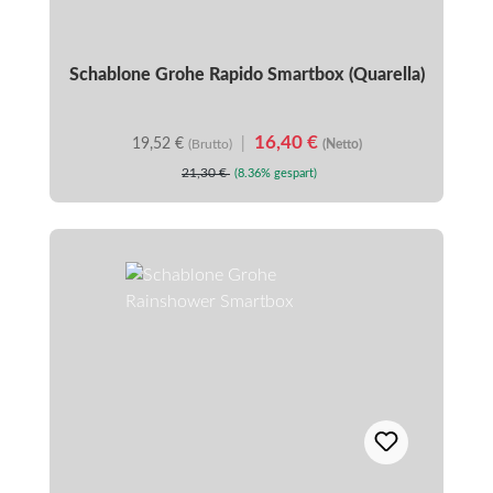
Schablone Grohe Rapido Smartbox (Quarella)
16,40 €
19,52 €
|
(Brutto)
(Netto)
21,30 €
(8.36% gespart)