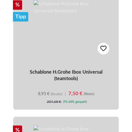
Rabatt
%
Tipp
Schablone H.Grohe Ibox Universal
(teamtools)
7,50 €
8,93 €
|
(Brutto)
(Netto)
204,68 €
(95.64% gespart)
Rabatt
%