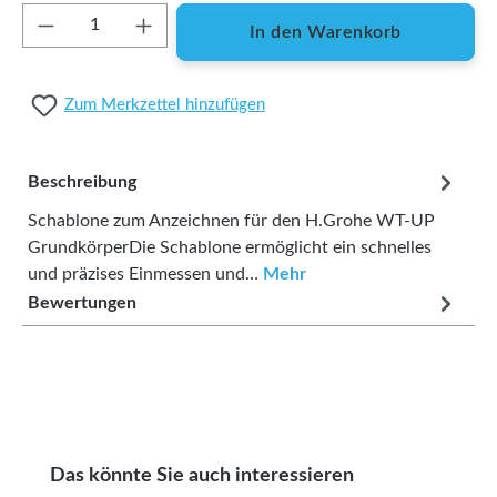
Produkt Anzahl: Gib den gewünschten Wert ei
In den Warenkorb
Zum Merkzettel hinzufügen
Beschreibung
Schablone zum Anzeichnen für den H.Grohe WT-UP
GrundkörperDie Schablone ermöglicht ein schnelles
und präzises Einmessen und…
Mehr
Bewertungen
Produktgalerie überspringen
Das könnte Sie auch interessieren